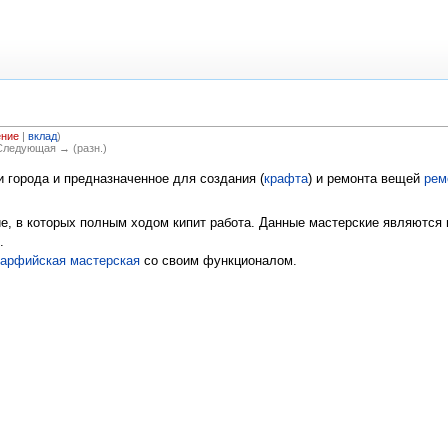
ение
|
вклад
)
 Следующая → (разн.)
и города и предназначенное для создания (
крафта
) и ремонта вещей
рем
ие, в которых полным ходом кипит работа. Данные мастерские являютс
.
арфийская мастерская
со своим функционалом.