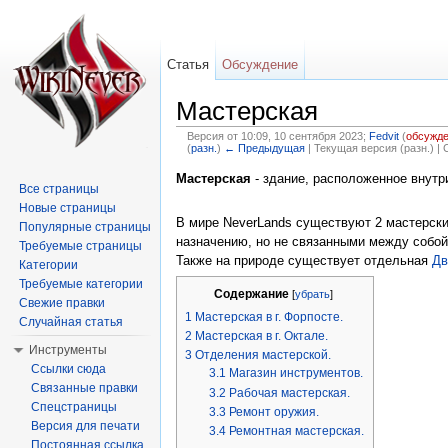
Статья
Обсуждение
Мастерская
Версия от 10:09, 10 сентября 2023;
Fedvit
(
обсужд
(
разн.
)
← Предыдущая
| Текущая версия (разн.) |
Перейти к:
навигация
,
поиск
Мастерская
- здание, расположенное внутр
Все страницы
Новые страницы
В мире NeverLands существуют 2 мастерск
Популярные страницы
назначению, но не связанными между собой
Требуемые страницы
Также на природе существует отдельная
Дв
Категории
Требуемые категории
Содержание
[
убрать
]
Свежие правки
1
Мастерская в г. Форпосте.
Случайная статья
2
Мастерская в г. Октале.
Инструменты
3
Отделения мастерской.
Ссылки сюда
3.1
Магазин инструментов.
Связанные правки
3.2
Рабочая мастерская.
Спецстраницы
3.3
Ремонт оружия.
Версия для печати
3.4
Ремонтная мастерская.
Постоянная ссылка