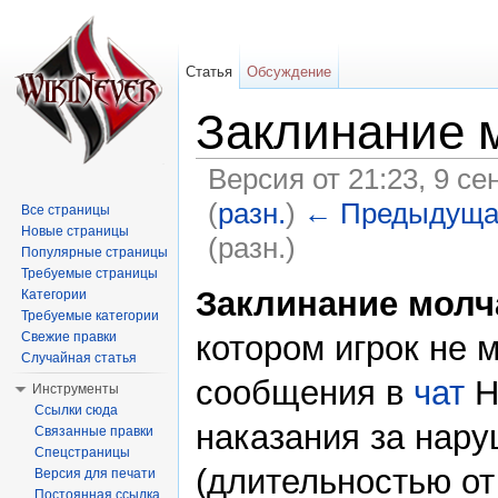
Статья
Обсуждение
Заклинание 
Версия от 21:23, 9 с
(
разн.
)
← Предыдуща
Все страницы
Новые страницы
(разн.)
Популярные страницы
Перейти к:
навигация
,
поиск
Требуемые страницы
Заклинание молч
Категории
Требуемые категории
котором игрок не 
Свежие правки
Случайная статья
сообщения в
чат
Н
Инструменты
Ссылки сюда
наказания за нар
Связанные правки
Спецстраницы
(длительностью от 
Версия для печати
Постоянная ссылка