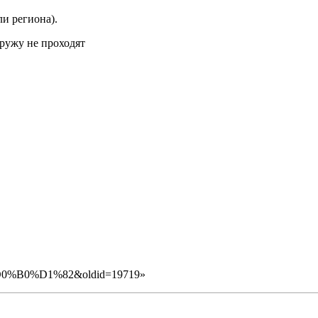
и региона).
ружу не проходят
%A7%D0%B0%D1%82&oldid=19719
»