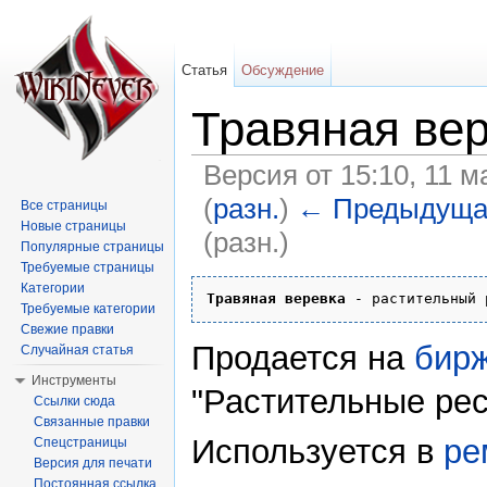
Статья
Обсуждение
Травяная ве
Версия от 15:10, 11 м
(
разн.
)
← Предыдуща
Все страницы
Новые страницы
(разн.)
Популярные страницы
Перейти к:
навигация
,
поиск
Требуемые страницы
Категории
Травяная веревка
 - растительный 
Требуемые категории
Свежие правки
Продается на
бирж
Случайная статья
Инструменты
"Растительные рес
Ссылки сюда
Связанные правки
Используется в
ре
Спецстраницы
Версия для печати
Постоянная ссылка