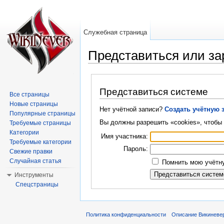
Служебная страница
Представиться или за
Перейти к:
навигация
,
поиск
Представиться системе
Все страницы
Новые страницы
Нет учётной записи?
Создать учётную 
Популярные страницы
Вы должны разрешить «cookies», чтобы 
Требуемые страницы
Категории
Имя участника:
Требуемые категории
Пароль:
Свежие правки
Случайная статья
Помнить мою учётну
Инструменты
Спецстраницы
Политика конфиденциальности
Описание Викиневе