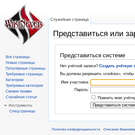
Служебная страница
Представиться или за
Перейти к:
навигация
,
поиск
Представиться системе
Все страницы
Новые страницы
Нет учётной записи?
Создать учётную 
Популярные страницы
Вы должны разрешить «cookies», чтобы 
Требуемые страницы
Категории
Имя участника:
Требуемые категории
Пароль:
Свежие правки
Случайная статья
Помнить мою учётну
Инструменты
Спецстраницы
Политика конфиденциальности
Описание Викиневе