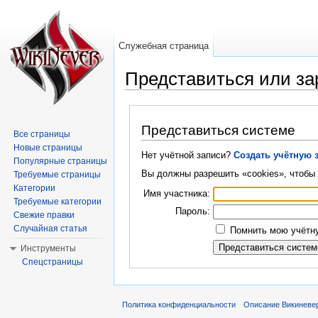
Служебная страница
Представиться или за
Перейти к:
навигация
,
поиск
Представиться системе
Все страницы
Новые страницы
Нет учётной записи?
Создать учётную 
Популярные страницы
Вы должны разрешить «cookies», чтобы 
Требуемые страницы
Категории
Имя участника:
Требуемые категории
Пароль:
Свежие правки
Случайная статья
Помнить мою учётну
Инструменты
Спецстраницы
Политика конфиденциальности
Описание Викиневе