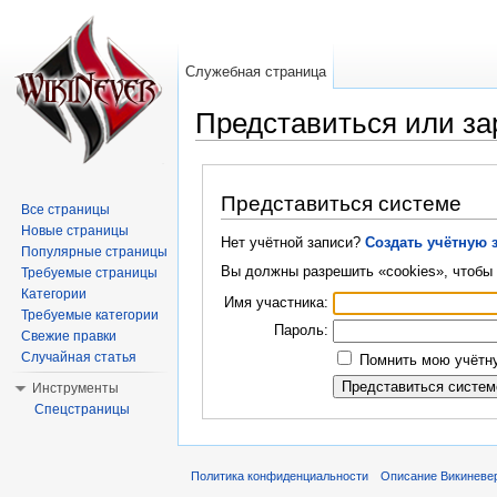
Служебная страница
Представиться или за
Перейти к:
навигация
,
поиск
Представиться системе
Все страницы
Новые страницы
Нет учётной записи?
Создать учётную 
Популярные страницы
Вы должны разрешить «cookies», чтобы 
Требуемые страницы
Категории
Имя участника:
Требуемые категории
Пароль:
Свежие правки
Случайная статья
Помнить мою учётну
Инструменты
Спецстраницы
Политика конфиденциальности
Описание Викиневе