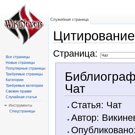
Служебная страница
Цитирование
Перейти к:
навигация
,
поиск
Страница:
Все страницы
Новые страницы
Популярные страницы
Библиограф
Требуемые страницы
Категории
Чат
Требуемые категории
Свежие правки
Случайная статья
Статья: Чат
Инструменты
Спецстраницы
Автор: Викине
Опубликовано