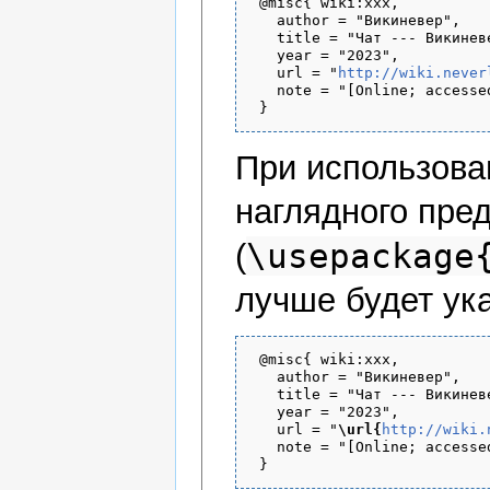
 @misc{ wiki:xxx,

   author = "Викиневер",

   title = "Чат --- Викиневе
   year = "2023",

   url = "
http://wiki.never
   note = "[Online; accesse
При использов
наглядного пре
\usepackage
(
лучше будет ука
 @misc{ wiki:xxx,

   author = "Викиневер",

   title = "Чат --- Викиневе
   year = "2023",

   url = "
\url{
http://wiki.
   note = "[Online; accesse