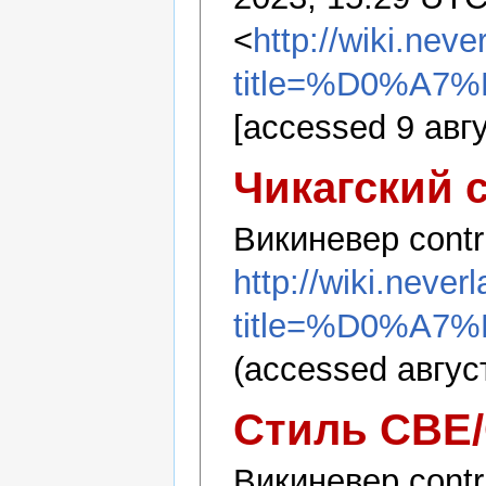
<
http://wiki.nev
title=%D0%A7
[accessed 9 авг
Чикагский 
Викиневер contri
http://wiki.never
title=%D0%A7
(accessed август
Стиль CBE
Викиневер contri