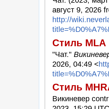
Чат. (2023, март
август 9, 2026 f
http://wiki.never
title=%D0%A7
Стиль MLA
"Чат."
Викиневе
2026, 04:49 <
htt
title=%D0%A7
Стиль MHR
Викиневер contri
2023, 15:29 UTC