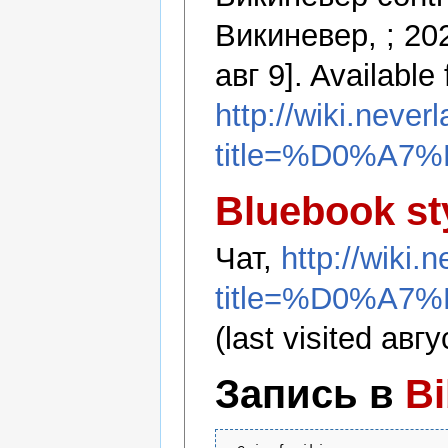
Викиневер, ; 20
авг 9]. Available
http://wiki.never
title=%D0%A7
Bluebook st
Чат,
http://wiki.
title=%D0%A7
(last visited авгу
Запись в
B