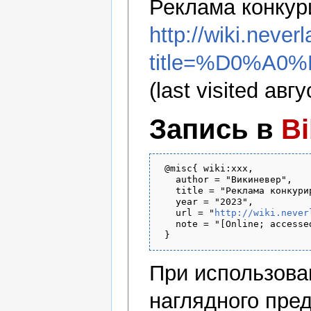
Реклама конкур
http://wiki.never
title=%D0%
(last visited авгу
Запись в
B
 @misc{ wiki:xxx,

   author = "Викиневер",

   title = "Реклама конкури
   year = "2023",

   url = "
http://wiki.never
   note = "[Online; accesse
При использов
наглядного пре