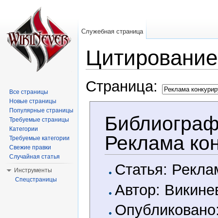
Служебная страница
Цитирование
Перейти к:
навигация
,
поиск
Страница:
Все страницы
Новые страницы
Популярные страницы
Библиограф
Требуемые страницы
Категории
Реклама ко
Требуемые категории
Свежие правки
Случайная статья
Статья: Рекла
Инструменты
Спецстраницы
Автор: Викине
Опубликовано