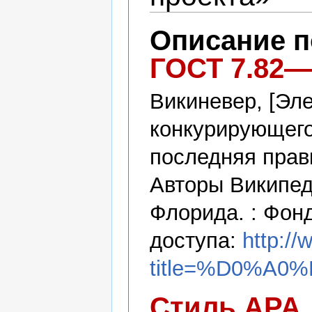
Описание 
ГОСТ 7.82—
Викиневер, [Эл
конкурирующего
последняя правк
Авторы Википед
Флорида. : Фон
доступа:
http://
title=%D0%
Стиль APA