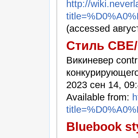
http://wiki.never
title=%D0%
(accessed август
Стиль CBE
Викиневер contr
конкурирующего 
2023 сен 14, 09:
Available from:
h
title=%D0%
Bluebook st