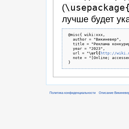
\usepackage
(
лучше будет ука
 @misc{ wiki:xxx,

   author = "Викиневер",

   title = "Реклама конкури
   year = "2023",

   url = "
\url{
http://wiki.
   note = "[Online; accesse
Политика конфиденциальности
Описание Викиневе