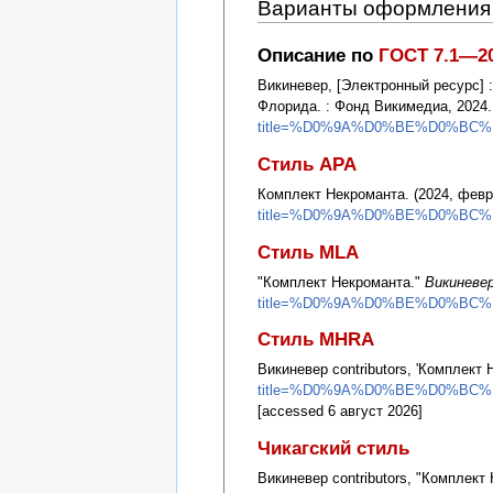
Варианты оформления 
Описание по
ГОСТ 7.1—2
Викиневер, [Электронный ресурс] 
Флорида. : Фонд Викимедиа, 2024
title=%D0%9A%D0%BE%D0%BC
Стиль APA
Комплект Некроманта. (2024, февр
title=%D0%9A%D0%BE%D0%BC
Стиль MLA
"Комплект Некроманта."
Викиневе
title=%D0%9A%D0%BE%D0%BC
Стиль MHRA
Викиневер contributors, 'Комплект 
title=%D0%9A%D0%BE%D0%BC
[accessed 6 август 2026]
Чикагский стиль
Викиневер contributors, "Комплект