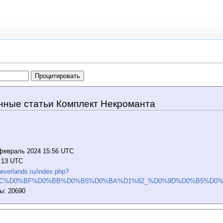
нные статьи Комплект Некроманта
 февраль 2024 15:56 UTC
0:13 UTC
.neverlands.ru/index.php?
%BC%D0%BF%D0%BB%D0%B5%D0%BA%D1%82_%D0%9D%D0%B5%D0%
ы: 20690