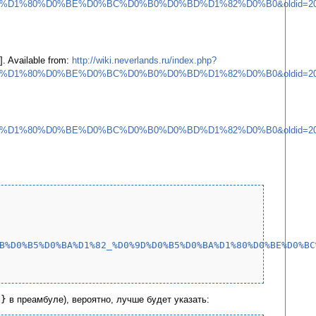
D1%80%D0%BE%D0%BC%D0%B0%D0%BD%D1%82%D0%B0&oldid=20
. Available from:
http://wiki.neverlands.ru/index.php?
D1%80%D0%BE%D0%BC%D0%B0%D0%BD%D1%82%D0%B0&oldid=20
D1%80%D0%BE%D0%BC%D0%B0%D0%BD%D1%82%D0%B0&oldid=20
B%D0%B5%D0%BA%D1%82_%D0%9D%D0%B5%D0%BA%D1%80%D0%BE%D0%BC
l}
в преамбуле), вероятно, лучше будет указать: