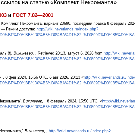
ссылок на статью «Комплект Некроманта»
003
и
ГОСТ 7.82—2001
: Комплект Некроманта, вариант 20690, последняя правка 8 февраль 202
. — Режим доступа:
http://wiki.neverlands.ru/index.php?
%D0%BF%D0%BB%D0%B5%D0%BA%D1%82_%D0%9D%D0%B5%D0%BA%
аль 8).
Викиневер,
. Retrieved 20:13, август 6, 2026 from
http://wiki.neverl
%D0%BF%D0%BB%D0%B5%D0%BA%D1%82_%D0%9D%D0%B5%D0%BA%
р,
. 8 фев 2024, 15:56 UTC. 6 авг 2026, 20:13 <
http://wiki.neverlands.ru/ind
%D0%BF%D0%BB%D0%B5%D0%BA%D1%82_%D0%9D%D0%B5%D0%BA%
Некроманта',
Викиневер, ,
8 февраль 2024, 15:56 UTC, <
http://wiki.neverla
%D0%BF%D0%BB%D0%B5%D0%BA%D1%82_%D0%9D%D0%B5%D0%BA%
 Некроманта,"
Викиневер, ,
http://wiki.neverlands.ru/index.php?