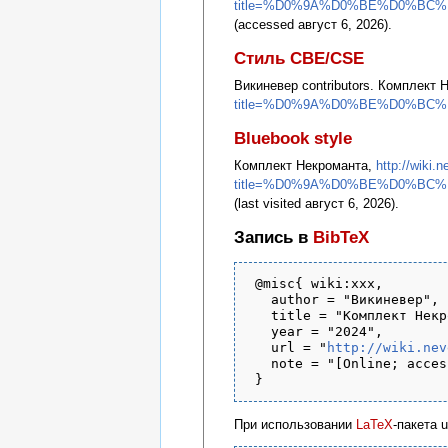
title=%D0%9A%D0%BE%D0%BC
(accessed август 6, 2026).
Стиль CBE/CSE
Викиневер contributors. Комплект Не
title=%D0%9A%D0%BE%D0%BC
Bluebook style
Комплект Некроманта,
http://wiki.
title=%D0%9A%D0%BE%D0%BC
(last visited август 6, 2026).
Запись в
BibTeX
 @misc{ wiki:xxx,

   author = "Викиневер",

   title = "Комплект Некр
   year = "2024",

   url = "
http://wiki.nev
   note = "[Online; acces
При использовании
LaTeX
-пакета 