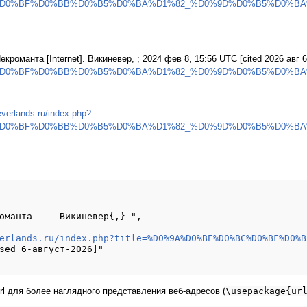
%D0%BF%D0%BB%D0%B5%D0%BA%D1%82_%D0%9D%D0%B5%D0%BA%
кроманта [Internet]. Викиневер, ; 2024 фев 8, 15:56 UTC [cited 2026 авг 6]
%D0%BF%D0%BB%D0%B5%D0%BA%D1%82_%D0%9D%D0%B5%D0%BA%
neverlands.ru/index.php?
%D0%BF%D0%BB%D0%B5%D0%BA%D1%82_%D0%9D%D0%B5%D0%BA%
оманта --- Викиневер{,} ",

erlands.ru/index.php?title=%D0%9A%D0%BE%D0%BC%D0%BF%D0%B
sed 6-август-2026]"

url для более наглядного представления веб-адресов (
\usepackage{ur