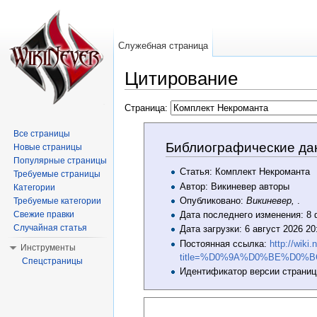
Служебная страница
Цитирование
Перейти к:
навигация
,
поиск
Страница:
Все страницы
Библиографические да
Новые страницы
Популярные страницы
Статья: Комплект Некроманта
Требуемые страницы
Автор: Викиневер авторы
Категории
Опубликовано:
Викиневер,
.
Требуемые категории
Свежие правки
Дата последнего изменения: 8
Случайная статья
Дата загрузки: 6 август 2026 2
Постоянная ссылка:
http://wiki
Инструменты
title=%D0%9A%D0%BE%D0
Спецстраницы
Идентификатор версии страниц