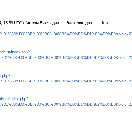
4, 15:56 UTC / Авторы Википедии. — Электрон. дан. — Штат
D1%80%D0%BE%D0%BC%D0%B0%D0%BD%D1%82%D0%B0&oldid=20
ands.ru/index.php?
D1%80%D0%BE%D0%BC%D0%B0%D0%BD%D1%82%D0%B0&oldid=20
ex.php?
D1%80%D0%BE%D0%BC%D0%B0%D0%BD%D1%82%D0%B0&oldid=20
nds.ru/index.php?
D1%80%D0%BE%D0%BC%D0%B0%D0%BD%D1%82%D0%B0&oldid=20