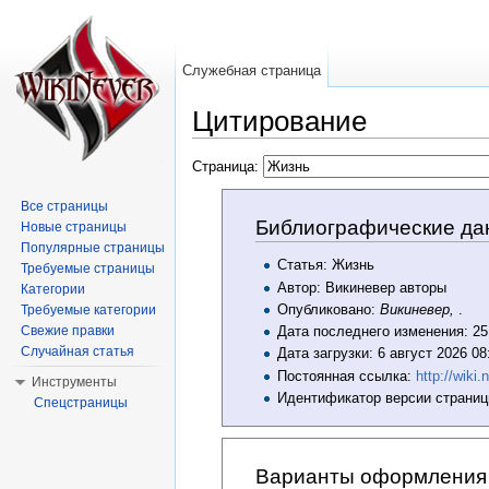
Служебная страница
Цитирование
Перейти к:
навигация
,
поиск
Страница:
Все страницы
Библиографические да
Новые страницы
Популярные страницы
Статья: Жизнь
Требуемые страницы
Автор: Викиневер авторы
Категории
Опубликовано:
Викиневер,
.
Требуемые категории
Свежие правки
Дата последнего изменения: 25
Случайная статья
Дата загрузки: 6 август 2026 0
Постоянная ссылка:
http://wi
Инструменты
Идентификатор версии страниц
Спецстраницы
Варианты оформления 