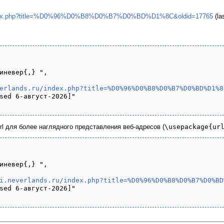
ru/index.php?title=%D0%96%D0%B8%D0%B7%D0%BD%D1%8C&oldid=17765
(la
иневер{,} ",

erlands.ru/index.php?title=%D0%96%D0%B8%D0%B7%D0%BD%D1%8
sed 6-август-2026]"

url для более наглядного представления веб-адресов (
\usepackage{ur
иневер{,} ",

i.neverlands.ru/index.php?title=%D0%96%D0%B8%D0%B7%D0%BD
sed 6-август-2026]"
