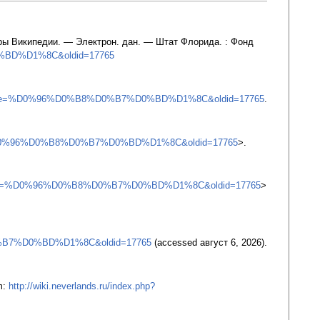
торы Википедии. — Электрон. дан. — Штат Флорида. : Фонд
D0%BD%D1%8C&oldid=17765
.php?title=%D0%96%D0%B8%D0%B7%D0%BD%D1%8C&oldid=17765
.
title=%D0%96%D0%B8%D0%B7%D0%BD%D1%8C&oldid=17765
>.
php?title=%D0%96%D0%B8%D0%B7%D0%BD%D1%8C&oldid=17765
>
%D0%B7%D0%BD%D1%8C&oldid=17765
(accessed август 6, 2026).
m:
http://wiki.neverlands.ru/index.php?