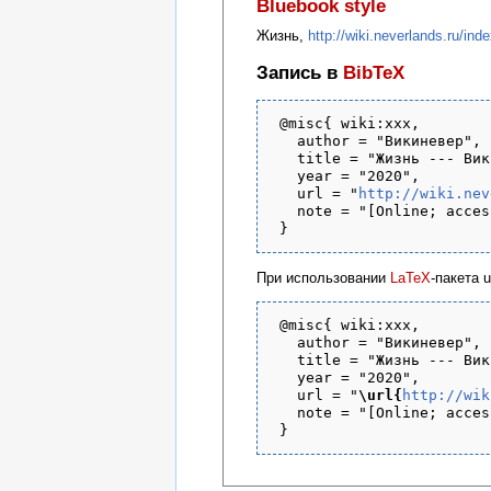
Bluebook style
Жизнь,
http://wiki.neverlands.
Запись в
BibTeX
 @misc{ wiki:xxx,

   author = "Викиневер",

   title = "Жизнь --- Вик
   year = "2020",

   url = "
http://wiki.nev
   note = "[Online; acces
При использовании
LaTeX
-пакета 
 @misc{ wiki:xxx,

   author = "Викиневер",

   title = "Жизнь --- Вик
   year = "2020",

   url = "
\url{
http://wik
   note = "[Online; acces