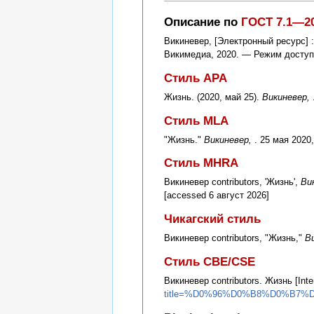
Описание по
ГОСТ 7.1—2
Викиневер, [Электронный ресурс] 
Викимедиа, 2020. — Режим досту
Стиль APA
Жизнь. (2020, май 25).
Викиневер,
Стиль MLA
"Жизнь."
Викиневер,
. 25 мая 2020,
Стиль MHRA
Викиневер contributors, 'Жизнь',
Вик
[accessed 6 август 2026]
Чикагский стиль
Викиневер contributors, "Жизнь,"
Ви
Стиль CBE/CSE
Викиневер contributors. Жизнь [Inte
title=%D0%96%D0%B8%D0%B7%D