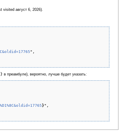
st visited август 6, 2026).
C&oldid=17765
",

l}
в преамбуле), вероятно, лучше будет указать:
%D1%8C&oldid=17765
}
",
