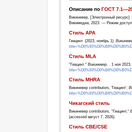
Описание по
ГОСТ 7.1—2
Викиневер, [Электронный ресурс] 
Викимедиа, 2023. — Режим досту
Стиль APA
Гиацинт. (2023, ноябрь 1).
Викинев
title=%D0%93%D0%B8%D0%B0%
Стиль MLA
"Гиацинт."
Викиневер,
. 1 ноя 2023,
title=%D0%93%D0%B8%D0%B0%
Стиль MHRA
Викиневер contributors, 'Гиацинт',
В
title=%D0%93%D0%B8%D0%B0%
Чикагский стиль
Викиневер contributors, "Гиацинт,"
В
(accessed август 7, 2026).
Стиль CBE/CSE