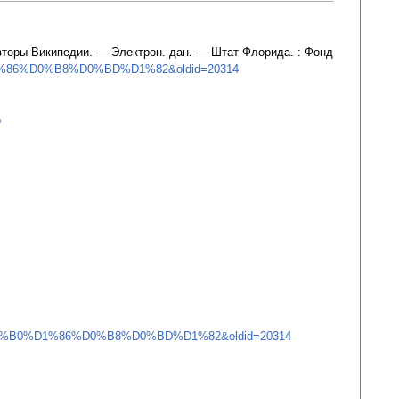
 Авторы Википедии. — Электрон. дан. — Штат Флорида. : Фонд
0%D1%86%D0%B8%D0%BD%D1%82&oldid=20314
?
%B8%D0%B0%D1%86%D0%B8%D0%BD%D1%82&oldid=20314