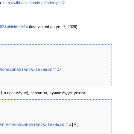
m:
http://wiki.neverlands.ru/index.php?
2&oldid=20314
(last visited август 7, 2026).
8%D0%BD%D1%82&oldid=20314
",

l}
в преамбуле), вероятно, лучше будет указать:
%D0%B8%D0%BD%D1%82&oldid=20314
}
",
