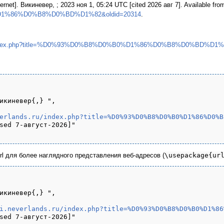
ernet]. Викиневер, ; 2023 ноя 1, 05:24 UTC [cited 2026 авг 7]. Available fro
D1%86%D0%B8%D0%BD%D1%82&oldid=20314
.
s.ru/index.php?title=%D0%93%D0%B8%D0%B0%D1%86%D0%B8%D0%BD%D1%8
икиневер{,} ",

erlands.ru/index.php?title=%D0%93%D0%B8%D0%B0%D1%86%D0%B
sed 7-август-2026]"

url для более наглядного представления веб-адресов (
\usepackage{ur
икиневер{,} ",

i.neverlands.ru/index.php?title=%D0%93%D0%B8%D0%B0%D1%86
sed 7-август-2026]"
