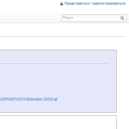
Представиться / зарегистрироваться
B8%D0%BD%D1%82&oldid=20314