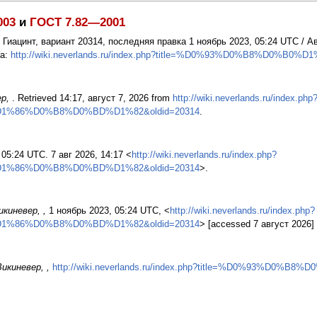
003
и
ГОСТ 7.82—2001
: Гиацинт, вариант 20314, последняя правка 1 ноябрь 2023, 05:24 UTC /
па:
http://wiki.neverlands.ru/index.php?title=%D0%93%D0%B8%D0%B
ер,
. Retrieved 14:17, август 7, 2026 from
http://wiki.neverlands.ru/index.php
D1%86%D0%B8%D0%BD%D1%82&oldid=20314
.
 05:24 UTC. 7 авг 2026, 14:17 <
http://wiki.neverlands.ru/index.php?
D1%86%D0%B8%D0%BD%D1%82&oldid=20314
>.
икиневер, ,
1 ноябрь 2023, 05:24 UTC, <
http://wiki.neverlands.ru/index.php?
D1%86%D0%B8%D0%BD%D1%82&oldid=20314
> [accessed 7 август 2026]
икиневер, ,
http://wiki.neverlands.ru/index.php?title=%D0%93%D0