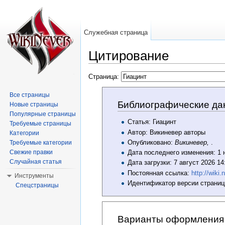
Служебная страница
Цитирование
Перейти к:
навигация
,
поиск
Страница:
Все страницы
Библиографические да
Новые страницы
Популярные страницы
Статья: Гиацинт
Требуемые страницы
Автор: Викиневер авторы
Категории
Опубликовано:
Викиневер,
.
Требуемые категории
Свежие правки
Дата последнего изменения: 1 
Случайная статья
Дата загрузки: 7 август 2026 1
Постоянная ссылка:
http://wi
Инструменты
Идентификатор версии страниц
Спецстраницы
Варианты оформления 