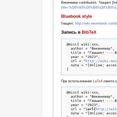
Викиневер contributors. Гиацинт [Int
title=%D0%93%D0%B8%D0%B0%
Bluebook style
Гиацинт,
http://wiki.neverland
Запись в
BibTeX
 @misc{ wiki:xxx,

   author = "Викиневер",

   title = "Гиацинт --- В
   year = "2023",

   url = "
http://wiki.nev
   note = "[Online; acces
При использовании
LaTeX
-пакета 
 @misc{ wiki:xxx,

   author = "Викиневер",

   title = "Гиацинт --- В
   year = "2023",

   url = "
\url{
http://wik
   note = "[Online; acces