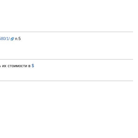
580/1/
п.5
% их стоимости в
$