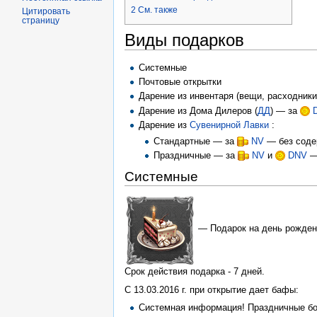
2
См. также
Цитировать
страницу
Виды подарков
Системные
Почтовые открытки
Дарение из инвентаря (вещи, расходник
Дарение из Дома Дилеров (
ДД
) — за
Дарение из
Сувенирной Лавки
:
Стандартные — за
NV
— без соде
Праздничные — за
NV
и
DNV
— 
Системные
— Подарок на день рождени
Срок действия подарка - 7 дней.
С 13.03.2016 г. при открытие дает бафы:
Системная информация! Праздничные бон