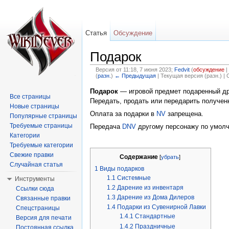
Статья
Обсуждение
Подарок
Версия от 11:18, 7 июня 2023;
Fedvit
(
обсуждение
|
(
разн.
)
← Предыдущая
| Текущая версия (разн.) |
Перейти к:
навигация
,
поиск
Подарок
— игровой предмет подаренный дру
Все страницы
Передать, продать или передарить получен
Новые страницы
Оплата за подарки в
NV
запрещена.
Популярные страницы
Требуемые страницы
Передача
DNV
другому персонажу по умолча
Категории
Требуемые категории
Свежие правки
Содержание
[
убрать
]
Случайная статья
1
Виды подарков
1.1
Системные
Инструменты
1.2
Дарение из инвентаря
Ссылки сюда
1.3
Дарение из Дома Дилеров
Связанные правки
1.4
Подарки из Сувенирной Лавки
Спецстраницы
1.4.1
Стандартные
Версия для печати
1.4.2
Праздничные
Постоянная ссылка