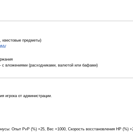
и, квестовые предметы)
DNV
ржания
с вложениями (расходниками, валютой или бафами)
я игрока от администрации.
усы: Опыт PvP (%) +25, Вес +1000, Скорость восстановления HP (%) +2