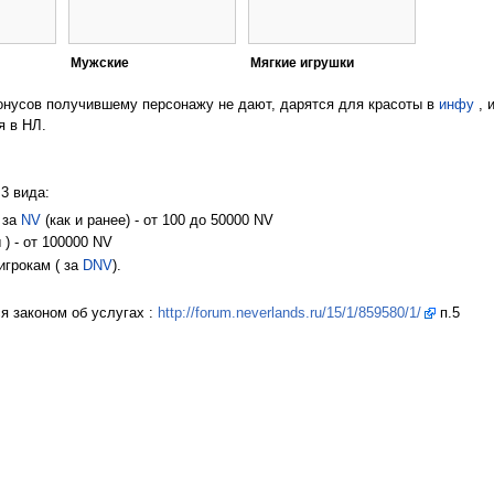
Мужские
Мягкие игрушки
онусов получившему персонажу не дают, дарятся для красоты в
инфу
, 
я в НЛ.
3 вида:
 за
NV
(как и ранее) - от 100 до 50000 NV
) - от 100000 NV
игрокам ( за
DNV
).
я законом об услугах :
http://forum.neverlands.ru/15/1/859580/1/
п.5