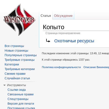
Статья
Обсуждение
Копыто
Страница-перенаправление
Перейти к:
навигация
,
поиск
Охотничьи ресурсы
Все страницы
Новые страницы
Последнее изменение этой страницы: 13:49, 12 январ
Популярные страницы
Требуемые страницы
К этой странице обращались 1337 раз.
Категории
Политика конфиденциальности
Описание Викиневе
Требуемые категории
Свежие правки
Случайная статья
Инструменты
Ссылки сюда
Связанные правки
Спецстраницы
Версия для печати
Постоянная ссылка