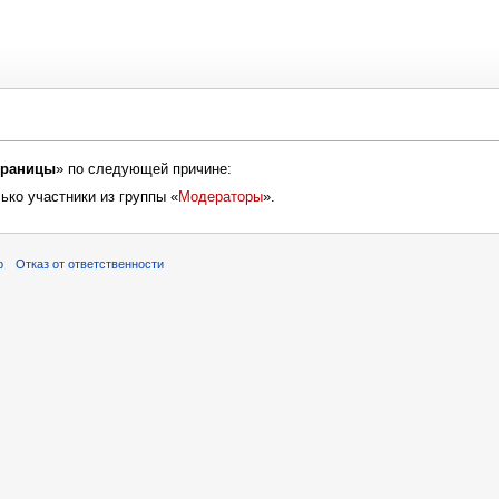
траницы
» по следующей причине:
ько участники из группы «
Модераторы
».
р
Отказ от ответственности