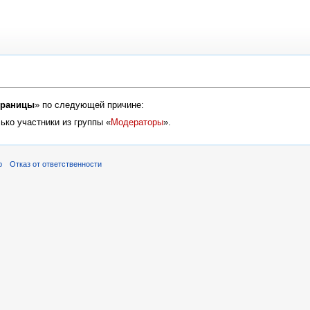
траницы
» по следующей причине:
ько участники из группы «
Модераторы
».
р
Отказ от ответственности