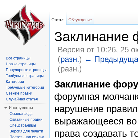
Статья
Обсуждение
Заклинание 
Версия от 10:26, 25 о
(
разн.
)
← Предыдуща
Все страницы
Новые страницы
(разн.)
Популярные страницы
Перейти к:
навигация
,
поиск
Требуемые страницы
Заклинание фор
Категории
Требуемые категории
форумная молчанк
Свежие правки
Случайная статья
нарушение правил
Инструменты
Ссылки сюда
выражающееся во
Связанные правки
Спецстраницы
права создавать т
Версия для печати
Постоянная ссылка