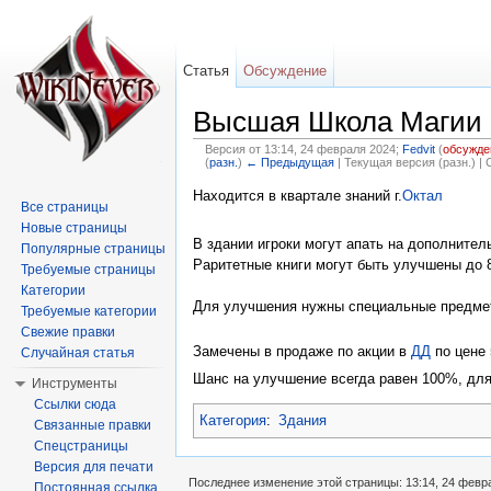
Статья
Обсуждение
Высшая Школа Магии
Версия от 13:14, 24 февраля 2024;
Fedvit
(
обсужде
(
разн.
)
← Предыдущая
| Текущая версия (разн.) |
Перейти к:
навигация
,
поиск
Находится в квартале знаний г.
Октал
Все страницы
Новые страницы
В здании игроки могут апать на дополнител
Популярные страницы
Раритетные книги могут быть улучшены до 8
Требуемые страницы
Категории
Для улучшения нужны специальные предме
Требуемые категории
Свежие правки
Замечены в продаже по акции в
ДД
по цене 
Случайная статья
Шанс на улучшение всегда равен 100%, для 
Инструменты
Ссылки сюда
Категория
:
Здания
Связанные правки
Спецстраницы
Версия для печати
Последнее изменение этой страницы: 13:14, 24 февр
Постоянная ссылка