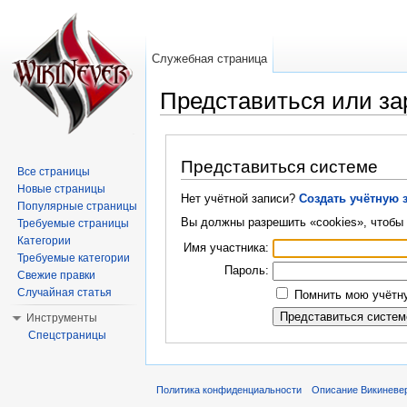
Служебная страница
Представиться или за
Перейти к:
навигация
,
поиск
Представиться системе
Все страницы
Новые страницы
Нет учётной записи?
Создать учётную 
Популярные страницы
Вы должны разрешить «cookies», чтобы 
Требуемые страницы
Категории
Имя участника:
Требуемые категории
Пароль:
Свежие правки
Случайная статья
Помнить мою учётну
Инструменты
Спецстраницы
Политика конфиденциальности
Описание Викиневе