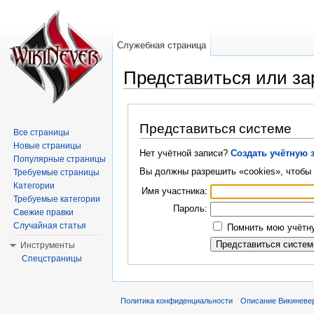
Служебная страница
Представиться или за
Перейти к:
навигация
,
поиск
Представиться системе
Все страницы
Новые страницы
Нет учётной записи?
Создать учётную 
Популярные страницы
Вы должны разрешить «cookies», чтобы 
Требуемые страницы
Категории
Имя участника:
Требуемые категории
Пароль:
Свежие правки
Случайная статья
Помнить мою учётну
Инструменты
Спецстраницы
Политика конфиденциальности
Описание Викиневе