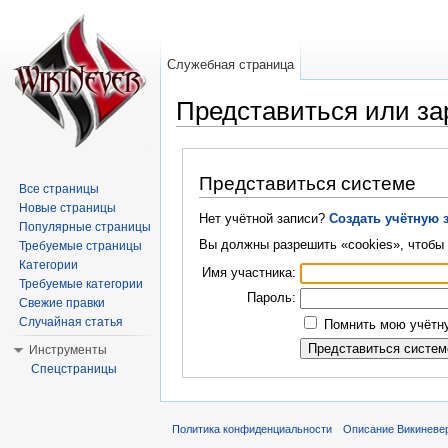
Служебная страница
Представиться или за
Перейти к:
навигация
,
поиск
Представиться системе
Все страницы
Новые страницы
Нет учётной записи?
Создать учётную 
Популярные страницы
Вы должны разрешить «cookies», чтобы 
Требуемые страницы
Категории
Имя участника:
Требуемые категории
Пароль:
Свежие правки
Случайная статья
Помнить мою учётну
Инструменты
Спецстраницы
Политика конфиденциальности
Описание Викиневе