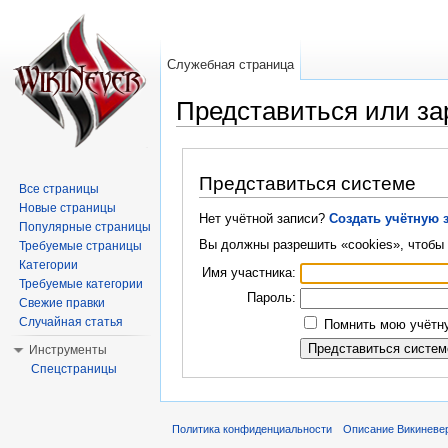
Служебная страница
Представиться или за
Перейти к:
навигация
,
поиск
Представиться системе
Все страницы
Новые страницы
Нет учётной записи?
Создать учётную 
Популярные страницы
Вы должны разрешить «cookies», чтобы 
Требуемые страницы
Категории
Имя участника:
Требуемые категории
Пароль:
Свежие правки
Случайная статья
Помнить мою учётну
Инструменты
Спецстраницы
Политика конфиденциальности
Описание Викиневе