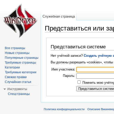
Служебная страница
Представиться или за
Перейти к:
навигация
,
поиск
Представиться системе
Все страницы
Новые страницы
Нет учётной записи?
Создать учётную 
Популярные страницы
Вы должны разрешить «cookies», чтобы 
Требуемые страницы
Категории
Имя участника:
Требуемые категории
Пароль:
Свежие правки
Случайная статья
Помнить мою учётну
Инструменты
Спецстраницы
Политика конфиденциальности
Описание Викиневе