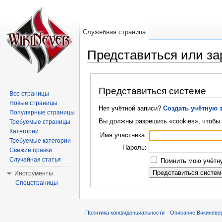
Служебная страница
Представиться или за
Перейти к:
навигация
,
поиск
Представиться системе
Все страницы
Новые страницы
Нет учётной записи?
Создать учётную 
Популярные страницы
Вы должны разрешить «cookies», чтобы 
Требуемые страницы
Категории
Имя участника:
Требуемые категории
Пароль:
Свежие правки
Случайная статья
Помнить мою учётну
Инструменты
Спецстраницы
Политика конфиденциальности
Описание Викиневе