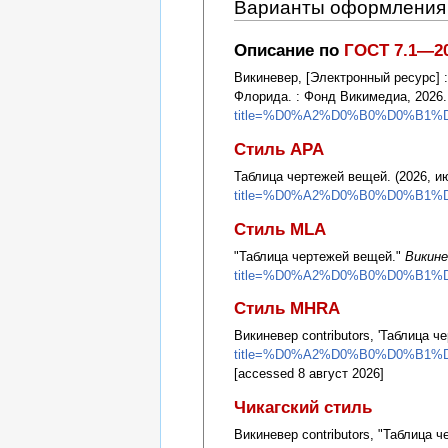
Варианты оформления 
Описание по
ГОСТ 7.1—2
Викиневер, [Электронный ресурс] 
Флорида. : Фонд Викимедиа, 2026
title=%D0%A2%D0%B0%D0%B1
Стиль APA
Таблица чертежей вещей. (2026, и
title=%D0%A2%D0%B0%D0%B1
Стиль MLA
"Таблица чертежей вещей."
Викине
title=%D0%A2%D0%B0%D0%B1
Стиль MHRA
Викиневер contributors, 'Таблица 
title=%D0%A2%D0%B0%D0%B1
[accessed 8 август 2026]
Чикагский стиль
Викиневер contributors, "Таблица 