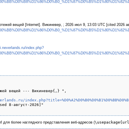
%D0%BB%D0%B8%D1%86%D0%B0_%D1%87%D0%B5%D1%80%D1%82%D
тежей вещей [Internet]. Викиневер, ; 2026 июл 9, 13:03 UTC [cited 2026 авг
%D0%BB%D0%B8%D1%86%D0%B0_%D1%87%D0%B5%D1%80%D1%82%D
ki.neverlands.ru/index.php?
%D0%BB%D0%B8%D1%86%D0%B0_%D1%87%D0%B5%D1%80%D1%82%D
жей вещей --- Викиневер{,} ",

erlands.ru/index.php?title=%D0%A2%D0%B0%D0%B1%D0%BB%D0%B
sed 8-август-2026]"

url для более наглядного представления веб-адресов (
\usepackage{ur