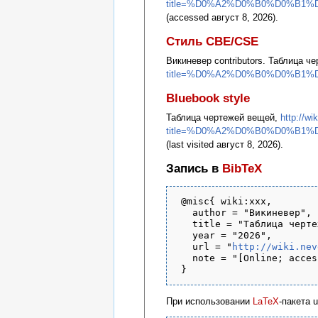
title=%D0%A2%D0%B0%D0%B1
(accessed август 8, 2026).
Стиль CBE/CSE
Викиневер contributors. Таблица чер
title=%D0%A2%D0%B0%D0%B1
Bluebook style
Таблица чертежей вещей,
http://wi
title=%D0%A2%D0%B0%D0%B1
(last visited август 8, 2026).
Запись в
BibTeX
 @misc{ wiki:xxx,

   author = "Викиневер",

   title = "Таблица черте
   year = "2026",

   url = "
http://wiki.nev
   note = "[Online; acces
При использовании
LaTeX
-пакета 