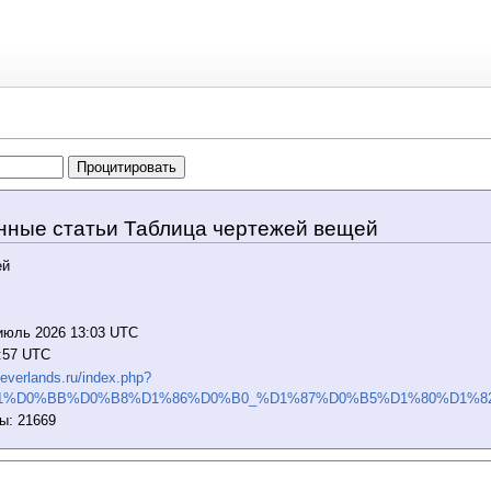
нные статьи Таблица чертежей вещей
ей
июль 2026 13:03 UTC
6:57 UTC
.neverlands.ru/index.php?
B1%D0%BB%D0%B8%D1%86%D0%B0_%D1%87%D0%B5%D1%80%D1%8
ы: 21669