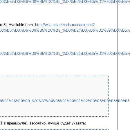
0%B5%D0%B6%D0%B5%D0%B9_%D0%B2%D0%B5%D1%89%D0%B5%D0
 8]. Available from:
http://wiki.neverlands.ru/index.php?
0%B5%D0%B6%D0%B5%D0%B9_%D0%B2%D0%B5%D1%89%D0%B5%D0
0%B5%D0%B6%D0%B5%D0%B9_%D0%B2%D0%B5%D1%89%D0%B5%D0
8%D1%86%D0%B0_%D1%87%D0%B5%D1%80%D1%82%D0%B5%D0%B6%D0%B5
l}
в преамбуле), вероятно, лучше будет указать: