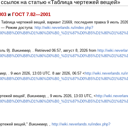
ссылок на статью «Таблица чертежей вещей»
003
и
ГОСТ 7.82—2001
: Таблица чертежей вещей, вариант 21669, последняя правка 9 июль 202
. — Режим доступа:
http://wiki.neverlands.ru/index.php?
%D0%BB%D0%B8%D1%86%D0%B0_%D1%87%D0%B5%D1%80%D1%82%D
юль 9).
Викиневер,
. Retrieved 06:57, август 8, 2026 from
http://wiki.neverl
%D0%BB%D0%B8%D1%86%D0%B0_%D1%87%D0%B5%D1%80%D1%82%D
вер,
. 9 июл 2026, 13:03 UTC. 8 авг 2026, 06:57 <
http://wiki.neverlands.ru/
%D0%BB%D0%B8%D1%86%D0%B0_%D1%87%D0%B5%D1%80%D1%82%D
чертежей вещей',
Викиневер, ,
9 июль 2026, 13:03 UTC, <
http://wiki.neverla
%D0%BB%D0%B8%D1%86%D0%B0_%D1%87%D0%B5%D1%80%D1%82%D
чертежей вещей,"
Викиневер, ,
http://wiki.neverlands.ru/index.php?