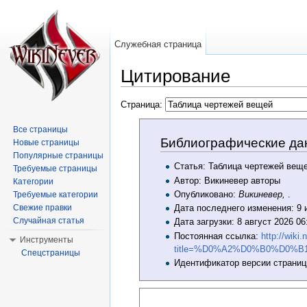
Служебная страница
Цитирование
Перейти к:
навигация
,
поиск
Страница:
Все страницы
Библиографические да
Новые страницы
Популярные страницы
Статья: Таблица чертежей вещ
Требуемые страницы
Автор: Викиневер авторы
Категории
Опубликовано:
Викиневер,
.
Требуемые категории
Свежие правки
Дата последнего изменения: 9 
Случайная статья
Дата загрузки: 8 август 2026 0
Постоянная ссылка:
http://wiki
Инструменты
title=%D0%A2%D0%B0%D0%
Спецстраницы
Идентификатор версии страниц