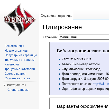
Служебная страница
Цитирование
Перейти к:
навигация
,
поиск
Страница:
Все страницы
Библиографические да
Новые страницы
Популярные страницы
Статья: Магия Огня
Требуемые страницы
Автор: Викиневер авторы
Категории
Опубликовано:
Викиневер,
.
Требуемые категории
Свежие правки
Дата последнего изменения: 16
Случайная статья
Дата загрузки: 8 август 2026 0
Постоянная ссылка:
http://w
Инструменты
Идентификатор версии страниц
Спецстраницы
Варианты оформления 