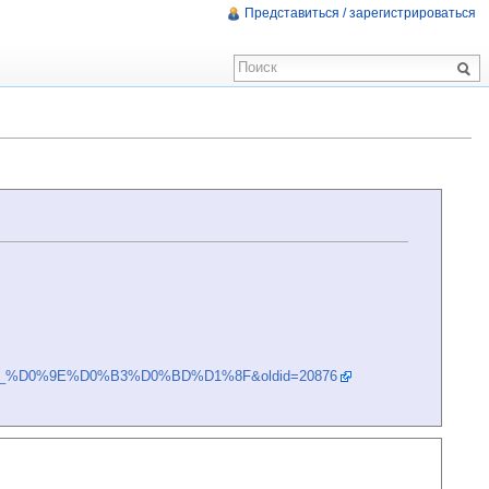
Представиться / зарегистрироваться
1%8F_%D0%9E%D0%B3%D0%BD%D1%8F&oldid=20876