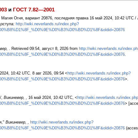
003
и
ГОСТ 7.82—2001
: Магия Огня, вариант 20876, последняя правка 16 май 2024, 10:42 UTC 
доступа:
http://wiki.neverlands.ru/index.php?
D0%B8%D1%8F_%D0%9E%D0%B3%D0%BD%D1%8F&oldid=20876
вер,
. Retrieved 09:54, август 8, 2026 from
http://wiki.neverlands.ru/index.p
D0%B8%D1%8F_%D0%9E%D0%B3%D0%BD%D1%8F&oldid=20876
.
 2024, 10:42 UTC. 8 авг 2026, 09:54 <
http://wiki.neverlands.ru/index.php?
D0%B8%D1%8F_%D0%9E%D0%B3%D0%BD%D1%8F&oldid=20876
>.
',
Викиневер, ,
16 май 2024, 10:42 UTC, <
http://wiki.neverlands.ru/index.ph
D0%B8%D1%8F_%D0%9E%D0%B3%D0%BD%D1%8F&oldid=20876
> [acc
я,"
Викиневер, ,
http://wiki.neverlands.ru/index.php?
D0%B8%D1%8F_%D0%9E%D0%B3%D0%BD%D1%8F&oldid=20876
(acces