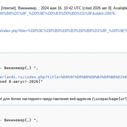
[Internet]. Викиневер, ; 2024 мая 16, 10:42 UTC [cited 2026 авг 8]. Availab
D0%B8%D1%8F_%D0%9E%D0%B3%D0%BD%D1%8F&oldid=20876
.
ands.ru/index.php?title=%D0%9C%D0%B0%D0%B3%D0%B8%D1%8F_%D0%
- Викиневер{,} ",

erlands.ru/index.php?title=%D0%9C%D0%B0%D0%B3%D0%B8%D1%8
sed 8-август-2026]"

url для более наглядного представления веб-адресов (
\usepackage{ur
- Викиневер{,} ",
