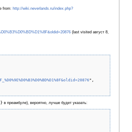
le from:
http://wiki.neverlands.ru/index.php?
9E%D0%B3%D0%BD%D1%8F&oldid=20876
(last visited август 8,
F_%D0%9E%D0%B3%D0%BD%D1%8F&oldid=20876
",

l}
в преамбуле), вероятно, лучше будет указать: