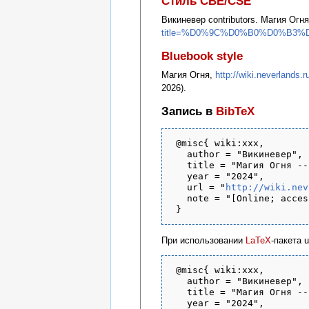
Стиль CBE/CSE
Викиневер contributors. Магия Огня 
title=%D0%9C%D0%B0%D0%B3%
Bluebook style
Магия Огня,
http://wiki.neverl
2026).
Запись в
BibTeX
 @misc{ wiki:xxx,

   author = "Викиневер",

   title = "Магия Огня --
   year = "2024",

   url = "
http://wiki.nev
   note = "[Online; acces
При использовании
LaTeX
-пакета 
 @misc{ wiki:xxx,

   author = "Викиневер",

   title = "Магия Огня --
   year = "2024",
