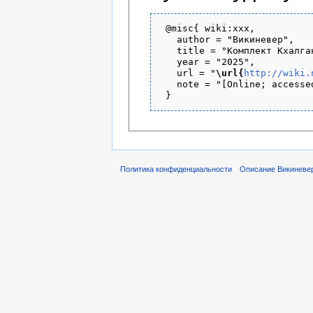
 @misc{ wiki:xxx,

   author = "Викиневер",

   title = "Комплект Кхалга
   year = "2025",

   url = "
\url{
http://wiki.
   note = "[Online; accesse
Политика конфиденциальности
Описание Викиневе