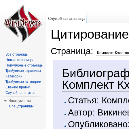
Служебная страница
Цитирование
Перейти к:
навигация
,
поиск
Страница:
Все страницы
Новые страницы
Популярные страницы
Библиограф
Требуемые страницы
Категории
Комплект К
Требуемые категории
Свежие правки
Случайная статья
Статья: Компл
Инструменты
Спецстраницы
Автор: Викине
Опубликовано