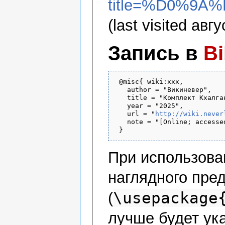
title=%D0%
(last visited авгу
Запись в
B
 @misc{ wiki:xxx,

   author = "Викиневер",

   title = "Комплект Кхалга
   year = "2025",

   url = "
http://wiki.never
   note = "[Online; accesse
При использов
наглядного пре
\usepackage
(
лучше будет ука