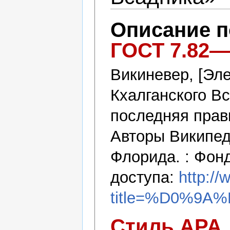
Описание 
ГОСТ 7.82—
Викиневер, [Эле
Кхалганского Вс
последняя правк
Авторы Википед
Флорида. : Фон
доступа:
http://
title=%D0%
Стиль APA