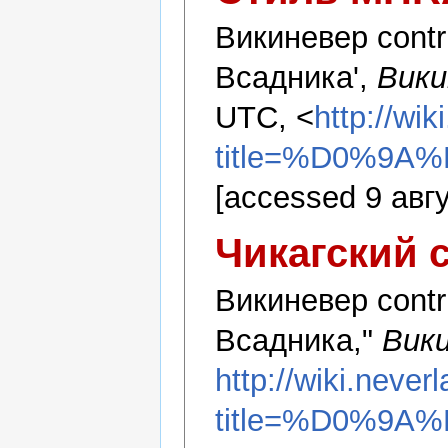
Викиневер contr
Всадника',
Вики
UTC, <
http://wi
title=%D0%
[accessed 9 авг
Чикагский 
Викиневер contr
Всадника,"
Вики
http://wiki.never
title=%D0%