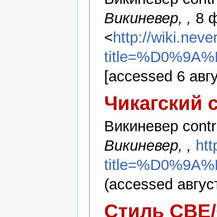
Викиневер, ,
8 ф
<
http://wiki.nev
title=%D0%9A
[accessed 6 авг
Чикагский 
Викиневер contri
Викиневер, ,
htt
title=%D0%9A
(accessed август
Стиль CBE