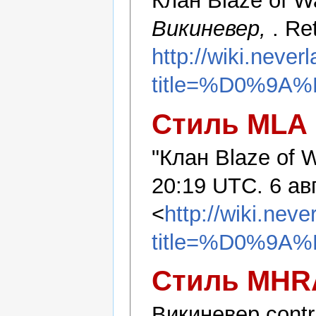
Клан Blaze of W
Викиневер,
. Re
http://wiki.never
title=%D0%9A
Стиль MLA
"Клан Blaze of 
20:19 UTC. 6 ав
<
http://wiki.nev
title=%D0%9A
Стиль MHR
Викиневер contri