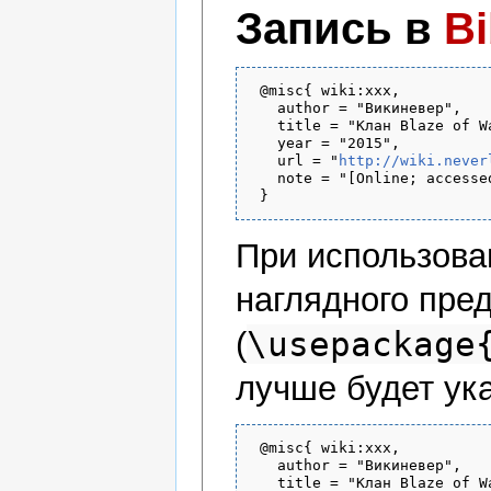
Запись в
B
 @misc{ wiki:xxx,

   author = "Викиневер",

   title = "Клан Blaze of W
   year = "2015",

   url = "
http://wiki.never
   note = "[Online; accesse
При использов
наглядного пре
\usepackage
(
лучше будет ука
 @misc{ wiki:xxx,

   author = "Викиневер",

   title = "Клан Blaze of W