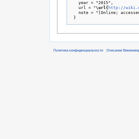
   year = "2015",

   url = "
\url{
http://wiki.
   note = "[Online; accesse
Политика конфиденциальности
Описание Викиневе