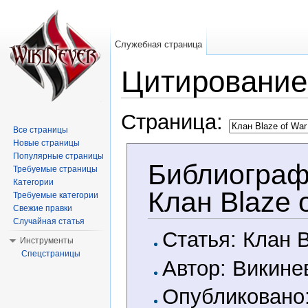
Служебная страница
Цитирование
Перейти к:
навигация
,
поиск
Страница:
Все страницы
Новые страницы
Популярные страницы
Библиограф
Требуемые страницы
Категории
Клан Blaze 
Требуемые категории
Свежие правки
Случайная статья
Статья: Клан B
Инструменты
Спецстраницы
Автор: Викине
Опубликовано