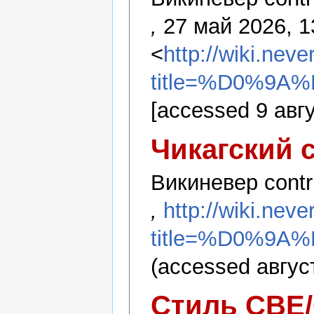
,
27 май 2026, 1
<
http://wiki.nev
title=%D0%9
[accessed 9 авг
Чикагский 
Викиневер contr
,
http://wiki.nev
title=%D0%9
(accessed август
Стиль CBE