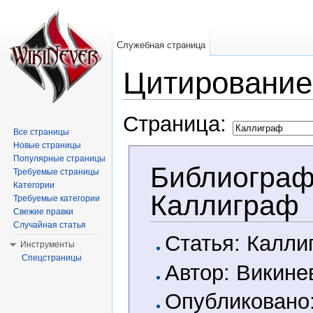
Служебная страница
Цитирование
Перейти к:
навигация
,
поиск
Страница:
Все страницы
Новые страницы
Популярные страницы
Библиограф
Требуемые страницы
Категории
Каллиграф
Требуемые категории
Свежие правки
Случайная статья
Статья: Калли
Инструменты
Спецстраницы
Автор: Викине
Опубликовано