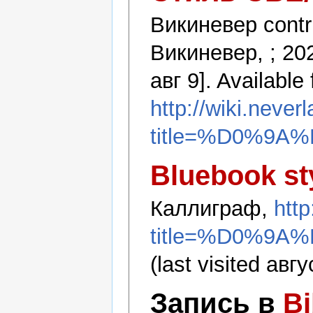
Викиневер contri
Викиневер, ; 20
авг 9]. Available
http://wiki.never
title=%D0%9
Bluebook st
Каллиграф,
http
title=%D0%9
(last visited авгу
Запись в
B