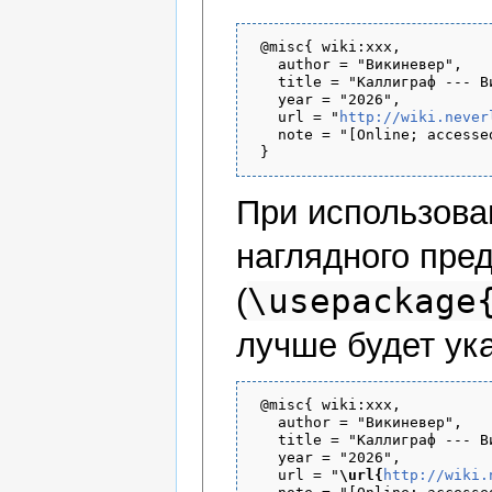
 @misc{ wiki:xxx,

   author = "Викиневер",

   title = "Каллиграф --- Ви
   year = "2026",

   url = "
http://wiki.never
   note = "[Online; accesse
При использов
наглядного пре
\usepackage
(
лучше будет ука
 @misc{ wiki:xxx,

   author = "Викиневер",

   title = "Каллиграф --- Ви
   year = "2026",

   url = "
\url{
http://wiki.