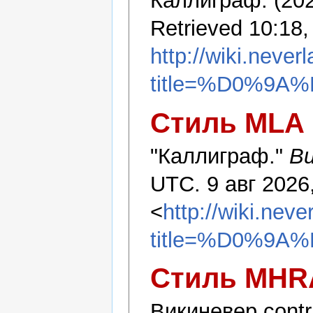
Каллиграф. (202
Retrieved 10:18,
http://wiki.never
title=%D0%9
Стиль MLA
"Каллиграф."
В
UTC. 9 авг 2026
<
http://wiki.nev
title=%D0%9
Стиль MHR
Викиневер contr