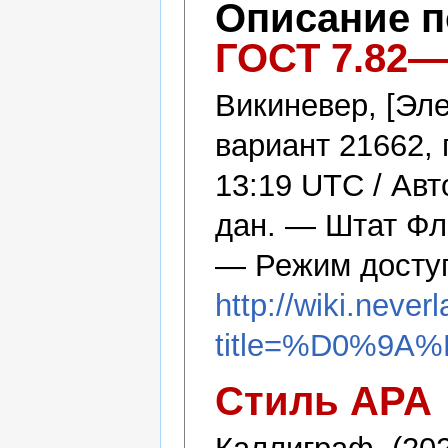
Описание 
ГОСТ 7.82—
Викиневер, [Эл
вариант 21662, 
13:19 UTC / Ав
дан. — Штат Фл
— Режим досту
http://wiki.never
title=%D0%9
Стиль APA