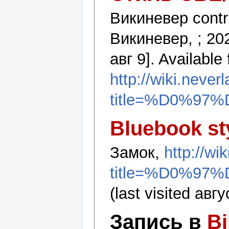
Викиневер contri
Викиневер, ; 20
авг 9]. Available
http://wiki.never
title=%D0%97
Bluebook st
Замок,
http://wi
title=%D0%97
(last visited авгу
Запись в
B