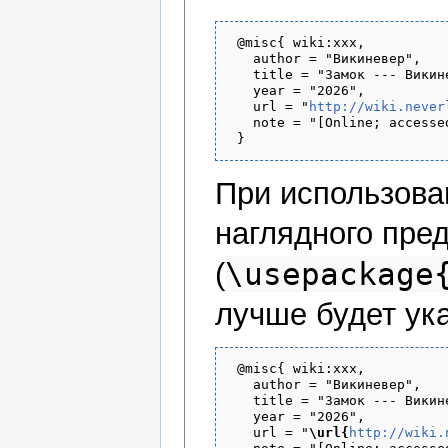
 @misc{ wiki:xxx,

   author = "Викиневер",

   title = "Замок --- Викине
   year = "2026",

   url = "
http://wiki.never
   note = "[Online; accesse
При использов
наглядного пре
\usepackage
(
лучше будет ука
 @misc{ wiki:xxx,

   author = "Викиневер",

   title = "Замок --- Викине
   year = "2026",

   url = "
\url{
http://wiki.