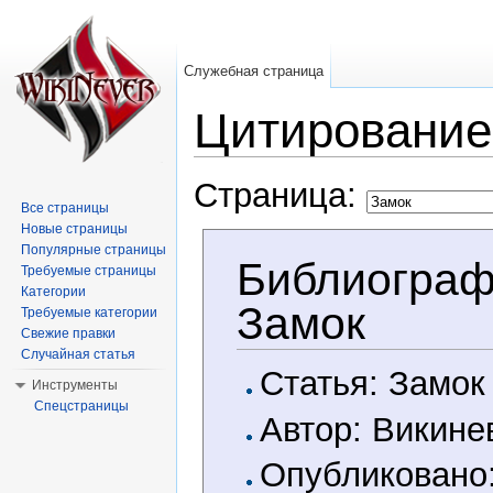
Служебная страница
Цитирование
Перейти к:
навигация
,
поиск
Страница:
Все страницы
Новые страницы
Популярные страницы
Библиограф
Требуемые страницы
Категории
Замок
Требуемые категории
Свежие правки
Случайная статья
Статья: Замок
Инструменты
Спецстраницы
Автор: Викине
Опубликовано