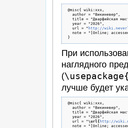
 @misc{ wiki:xxx,

   author = "Викиневер",

   title = "Дварфийская мас
   year = "2026",

   url = "
http://wiki.never
   note = "[Online; accesse
При использов
наглядного пре
\usepackage
(
лучше будет ука
 @misc{ wiki:xxx,

   author = "Викиневер",

   title = "Дварфийская мас
   year = "2026",

   url = "
\url{
http://wiki.
   note = "[Online; accesse