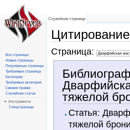
Служебная страница
Цитирование
Перейти к:
навигация
,
поиск
Страница:
Все страницы
Новые страницы
Популярные страницы
Библиограф
Требуемые страницы
Категории
Дварфийска
Требуемые категории
Свежие правки
тяжелой бр
Случайная статья
Инструменты
Спецстраницы
Статья: Дварф
тяжелой брон