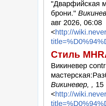
"Дварфийская м
брони."
Викине
авг 2026, 06:08
<
http://wiki.nev
title=%D0%
Стиль MHR
Викиневер contr
мастерская:Раз
Викиневер, ,
15 
<
http://wiki.nev
title=%D0%