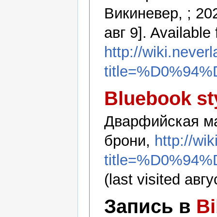
Викиневер, ; 20
авг 9]. Available
http://wiki.never
title=%D0%
Bluebook st
Дварфийская ма
брони,
http://wi
title=%D0%
(last visited авгу
Запись в
B