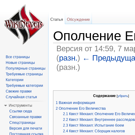
Статья
Обсуждение
Ополчение Е
Версия от 14:59, 7 ма
(
разн.
)
← Предыдуща
Все страницы
Новые страницы
(разн.)
Популярные страницы
Перейти к:
навигация
,
поиск
Требуемые страницы
Категории
Требуемые категории
Свежие правки
Содержание
[
убрать
]
Случайная статья
1
Важная информация
Инструменты
2
Ополчение Его Величества
Ссылки сюда
2.1
Квест Михаил: Ополчение Его Величе
Связанные правки
2.2
Квест Михаил: Внутреннее расследо
Спецстраницы
2.3
Квест Михаил: Испытание боем
Версия для печати
2.4
Квест Михаил: Сборщик налогов
Постоянная ссылка