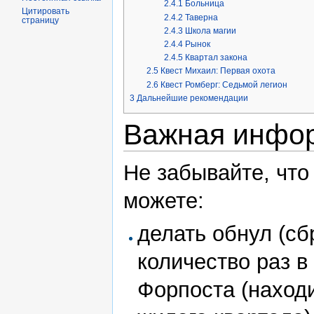
2.4.1
Больница
Цитировать
2.4.2
Таверна
страницу
2.4.3
Школа магии
2.4.4
Рынок
2.4.5
Квартал закона
2.5
Квест Михаил: Первая охота
2.6
Квест Ромберг: Седьмой легион
3
Дальнейшие рекомендации
Важная инфо
Не забывайте, чт
можете:
делать обнул (сб
количество раз 
Форпоста (находи