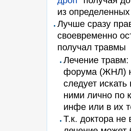
дроп
" получая д
из определенны
Лучше сразу пра
своевременно ос
получал травмы
Лечение травм:
форума (ЖНЛ) н
следует искать 
ними лично по 
инфе или в их т
Т.к. доктора не
лечение может 