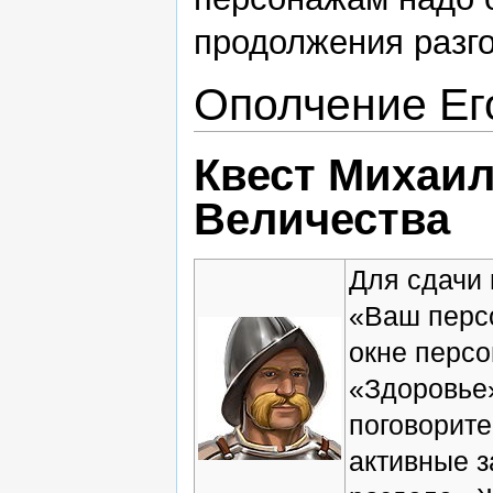
продолжения разго
Ополчение Ег
Квест Михаил
Величества
Для сдачи 
«Ваш персо
окне персо
«Здоровье»
поговорите
активные з