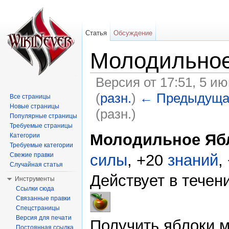
Статья
Обсуждение
Молодильное
Версия от 17:51, 5 и
(
разн.
)
← Предыдуща
Все страницы
Новые страницы
(разн.)
Популярные страницы
Перейти к:
навигация
,
поиск
Требуемые страницы
Молодильное Яб
Категории
Требуемые категории
cилы
, +20
знаний
,
Свежие правки
Случайная статья
Действует в течени
Инструменты
Ссылки сюда
Связанные правки
Спецстраницы
Версия для печати
Получить яблоки 
Постоянная ссылка