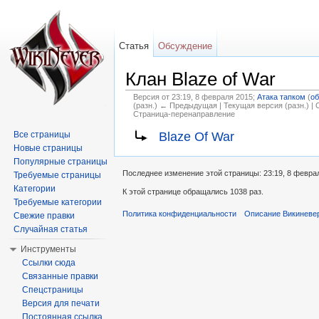
Статья
Обсуждение
Клан Blaze of War
Версия от 23:19, 8 февраля 2015;
Атака тапком
(
об
(разн.) ← Предыдущая | Текущая версия (разн.) |
Страница-перенаправление
Перейти к:
навигация
,
поиск
Blaze Of War
Все страницы
Новые страницы
Популярные страницы
Последнее изменение этой страницы: 23:19, 8 февра
Требуемые страницы
Категории
К этой странице обращались 1038 раз.
Требуемые категории
Политика конфиденциальности
Описание Викиневе
Свежие правки
Случайная статья
Инструменты
Ссылки сюда
Связанные правки
Спецстраницы
Версия для печати
Постоянная ссылка