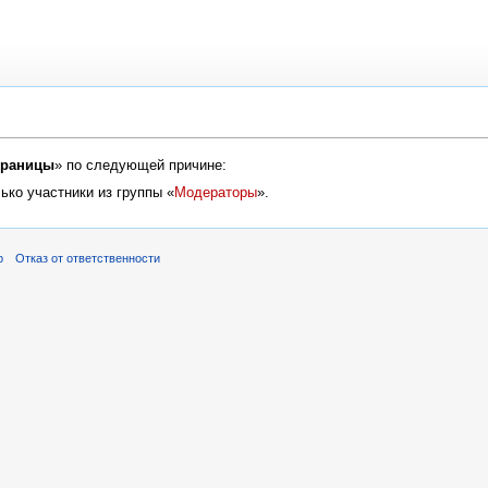
траницы
» по следующей причине:
ько участники из группы «
Модераторы
».
р
Отказ от ответственности