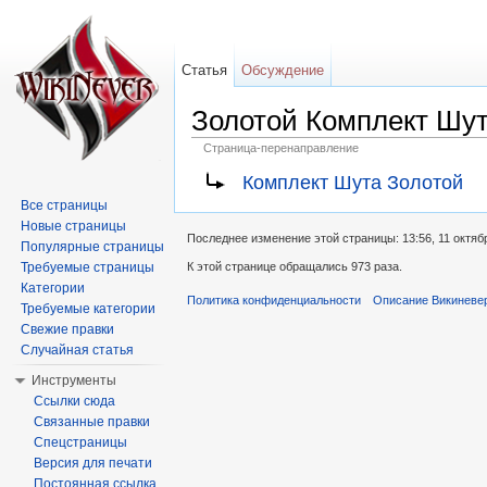
Статья
Обсуждение
Золотой Комплект Шу
Страница-перенаправление
Перейти к:
навигация
,
поиск
Комплект Шута Золотой
Все страницы
Новые страницы
Последнее изменение этой страницы: 13:56, 11 октяб
Популярные страницы
Требуемые страницы
К этой странице обращались 973 раза.
Категории
Политика конфиденциальности
Описание Викиневе
Требуемые категории
Свежие правки
Случайная статья
Инструменты
Ссылки сюда
Связанные правки
Спецстраницы
Версия для печати
Постоянная ссылка