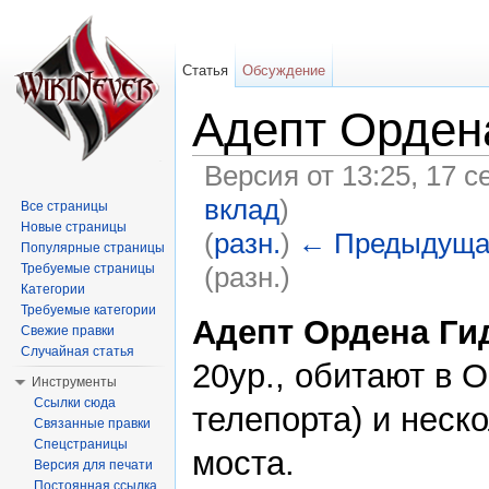
Статья
Обсуждение
Адепт Орден
Версия от 13:25, 17 
вклад
)
Все страницы
Новые страницы
(
разн.
)
← Предыдуща
Популярные страницы
(разн.)
Требуемые страницы
Категории
Перейти к:
навигация
,
поиск
Требуемые категории
Адепт Ордена Г
Свежие правки
Случайная статья
20ур., обитают в 
Инструменты
Ссылки сюда
телепорта) и неск
Связанные правки
Спецстраницы
моста.
Версия для печати
Постоянная ссылка